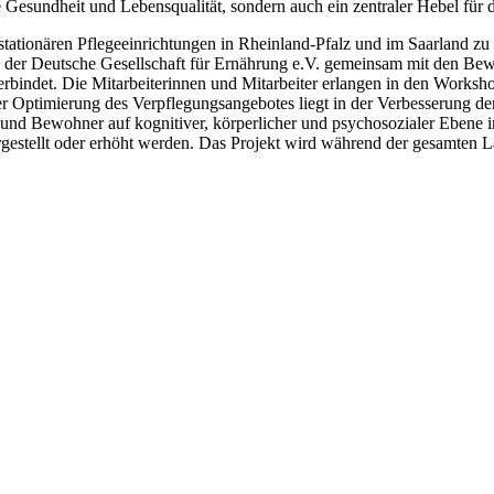
e Gesundheit und Lebensqualität, sondern auch ein zentraler Hebel für 
stationären Pflegeeinrichtungen in Rheinland-Pfalz und im Saarland zu
gen der Deutsche Gesellschaft für Ernährung e.V. gemeinsam mit den 
it verbindet. Die Mitarbeiterinnen und Mitarbeiter erlangen in den Wor
r Optimierung des Verpflegungsangebotes liegt in der Verbesserung d
und Bewohner auf kognitiver, körperlicher und psychosozialer Ebene 
estellt oder erhöht werden. Das Projekt wird während der gesamten Lau