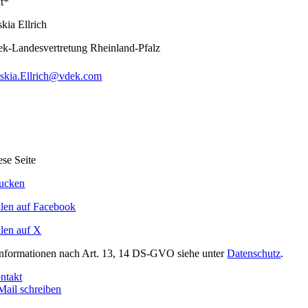
t*
skia Ellrich
ek-Landesvertretung Rheinland-Pfalz
skia.Ellrich@vdek.com
ese Seite
ucken
ilen auf Facebook
ilen auf X
Informationen nach Art. 13, 14 DS-GVO siehe unter
Datenschutz
.
ntakt
Mail schreiben