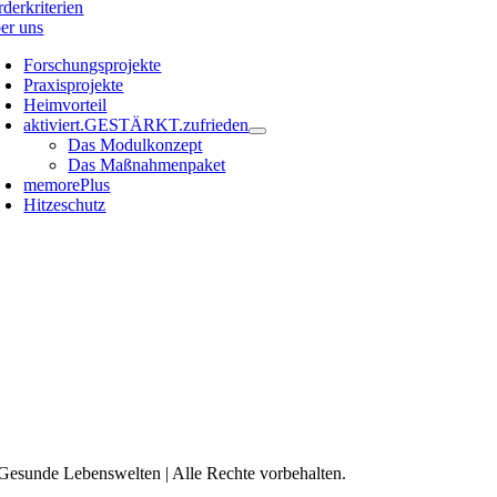
rderkriterien
er uns
Forschungsprojekte
Praxisprojekte
Heimvorteil
aktiviert.GESTÄRKT.zufrieden
Das Modulkonzept
Das Maßnahmenpaket
memorePlus
Hitzeschutz
Gesunde Lebenswelten | Alle Rechte vorbehalten.