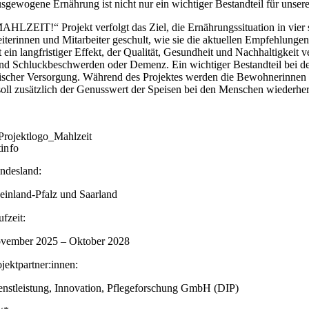
sgewogene Ernährung ist nicht nur ein wichtiger Bestandteil für unser
AHLZEIT!“ Projekt verfolgt das Ziel, die Ernährungssituation in vier 
eiterinnen und Mitarbeiter geschult, wie sie die aktuellen Empfehlun
t ein langfristiger Effekt, der Qualität, Gesundheit und Nachhaltigke
nd Schluckbeschwerden oder Demenz. Ein wichtiger Bestandteil bei de
rischer Versorgung. Während des Projektes werden die Bewohnerinnen 
oll zusätzlich der Genusswert der Speisen bei den Menschen wiederherg
tinfo
ndesland:
einland-Pfalz und Saarland
ufzeit:
vember 2025 – Oktober 2028
ojektpartner:innen:
enstleistung, Innovation, Pflegeforschung GmbH (DIP)