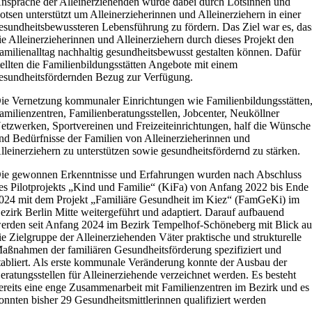
nsprache der Alleinerziehenden wurde dabei durch Lotsinnen und
otsen unterstützt um Alleinerzieherinnen und Alleinerziehern in einer
esundheitsbewussteren Lebensführung zu fördern. Das Ziel war es, das
ie Alleinerzieherinnen und Alleinerziehern durch dieses Projekt den
amilienalltag nachhaltig gesundheitsbewusst gestalten können. Dafür
tellten die Familienbildungsstätten Angebote mit einem
esundheitsfördernden Bezug zur Verfügung.
ie Vernetzung kommunaler Einrichtungen wie Familienbildungsstätten
amilienzentren, Familienberatungsstellen, Jobcenter, Neuköllner
etzwerken, Sportvereinen und Freizeiteinrichtungen, half die Wünsche
nd Bedürfnisse der Familien von Alleinerzieherinnen und
lleinerziehern zu unterstützen sowie gesundheitsfördernd zu stärken.
ie gewonnen Erkenntnisse und Erfahrungen wurden nach Abschluss
es Pilotprojekts „Kind und Familie“ (KiFa) von Anfang 2022 bis Ende
024 mit dem Projekt „Familiäre Gesundheit im Kiez“ (FamGeKi) im
ezirk Berlin Mitte weitergeführt und adaptiert. Darauf aufbauend
erden seit Anfang 2024 im Bezirk Tempelhof-Schöneberg mit Blick au
ie Zielgruppe der Alleinerziehenden Väter praktische und strukturelle
aßnahmen der familiären Gesundheitsförderung spezifiziert und
tabliert. Als erste kommunale Veränderung konnte der Ausbau der
eratungsstellen für Alleinerziehende verzeichnet werden. Es besteht
ereits eine enge Zusammenarbeit mit Familienzentren im Bezirk und es
onnten bisher 29 Gesundheitsmittlerinnen qualifiziert werden