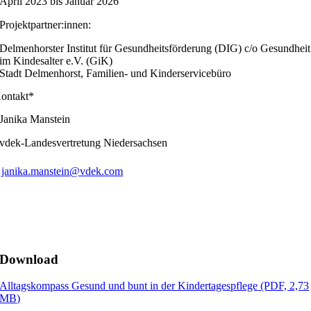
April 2023 bis Januar 2026
Projektpartner:innen:
Delmenhorster Institut für Gesundheitsförderung (DIG) c/o Gesundheit
im Kindesalter e.V. (GiK)
Stadt Delmenhorst, Familien- und Kinderservicebüro
ontakt*
Janika Manstein
vdek-Landesvertretung Niedersachsen
janika.manstein@vdek.com
Download
Alltagskompass Gesund und bunt in der Kindertagespflege
(PDF, 2,73
MB)