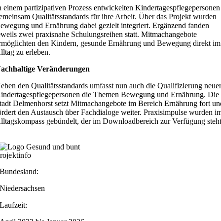
n einem partizipativen Prozess entwickelten Kindertagespflegepersonen
emeinsam Qualitätsstandards für ihre Arbeit. Über das Projekt wurden
ewegung und Ernährung dabei gezielt integriert. Ergänzend fanden
eweils zwei praxisnahe Schulungsreihen statt. Mitmachangebote
rmöglichten den Kindern, gesunde Ernährung und Bewegung direkt im
lltag zu erleben.
achhaltige Veränderungen
eben den Qualitätsstandards umfasst nun auch die Qualifizierung neue
indertagespflegepersonen die Themen Bewegung und Ernährung. Die
tadt Delmenhorst setzt Mitmachangebote im Bereich Ernährung fort un
ördert den Austausch über Fachdialoge weiter. Praxisimpulse wurden i
lltagskompass gebündelt, der im Downloadbereich zur Verfügung steht
rojektinfo
Bundesland:
Niedersachsen
Laufzeit: