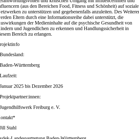
erantwortungsvollen und kritischen Umgang mit Influencerinnen und
nfluencern (aus den Bereichen Food, Fitness und Schönheit) auf sozial
etzwerken zu unterstützen und gegebenenfalls anzuleiten. Des Weitere
erden Eltern durch eine Informationsreihe dabei unterstützt, die
uswirkungen der Medieninhalte auf die psychische Gesundheit von
indern und Jugendlichen zu erkennen und Handlungssicherheit in
iesem Bereich zu erlangen.
rojektinfo
Bundesland:
Baden-Württemberg
Laufzeit:
Januar 2025 bis Dezember 2026
Projektpartner:innen:
Jugendhilfswerk Freiburg e. V.
ontakt*
Jill Stahl
vdek-Landesvertretung Baden-Württemberg