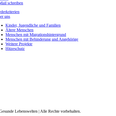
Mail schreiben
rderkriterien
er uns
Kinder, Jugendliche und Familien
Ältere Menschen
Menschen mit Migrationshintergrund
Menschen mit Behinderung und Angehörige
Weitere Projekte
Hitzeschutz
Gesunde Lebenswelten | Alle Rechte vorbehalten.