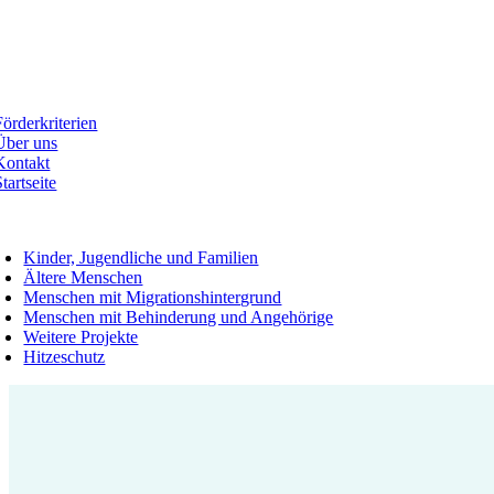
Zum
Inhalt
springen
tion
Förderkriterien
Über uns
Kontakt
Startseite
oggle
avigation
Kinder, Jugendliche und Familien
Ältere Menschen
Menschen mit Migrationshintergrund
Menschen mit Behinderung und Angehörige
Weitere Projekte
Hitzeschutz