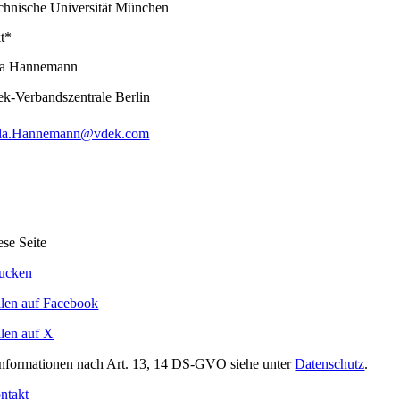
chnische Universität München
t*
la Hannemann
ek-Verbandszentrale Berlin
lla.Hannemann@vdek.com
ese Seite
ucken
ilen auf Facebook
ilen auf X
Informationen nach Art. 13, 14 DS-GVO siehe unter
Datenschutz
.
ntakt