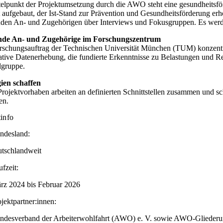
telpunkt der Projektumsetzung durch die AWO steht eine gesundheitsfö
t aufgebaut, der Ist-Stand zur Prävention und Gesundheitsförderung er
nden An- und Zugehörigen über Interviews und Fokusgruppen. Es werde
nde An- und Zugehörige im Forschungszentrum
rschungsauftrag der Technischen Universität München (TUM) konzentrier
tative Datenerhebung, die fundierte Erkenntnisse zu Belastungen und R
lgruppe.
ien schaffen
Projektvorhaben arbeiten an definierten Schnittstellen zusammen und
en.
tinfo
ndesland:
utschlandweit
ufzeit:
rz 2024 bis Februar 2026
ojektpartner:innen:
ndesverband der Arbeiterwohlfahrt (AWO) e. V. sowie AWO-Gliederun