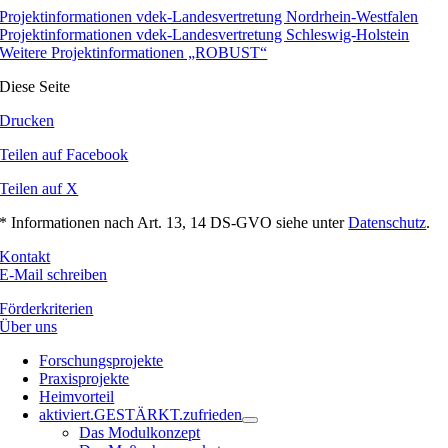
Projektinformationen vdek-Landesvertretung Nordrhein-Westfalen
Projektinformationen vdek-Landesvertretung Schleswig-Holstein
Weitere Projektinformationen „ROBUST“
Diese Seite
Drucken
Teilen auf Facebook
Teilen auf X
* Informationen nach Art. 13, 14 DS-GVO siehe unter
Datenschutz
.
Kontakt
E-Mail schreiben
Förderkriterien
Über uns
Forschungsprojekte
Praxisprojekte
Heimvorteil
aktiviert.GESTÄRKT.zufrieden
Das Modulkonzept