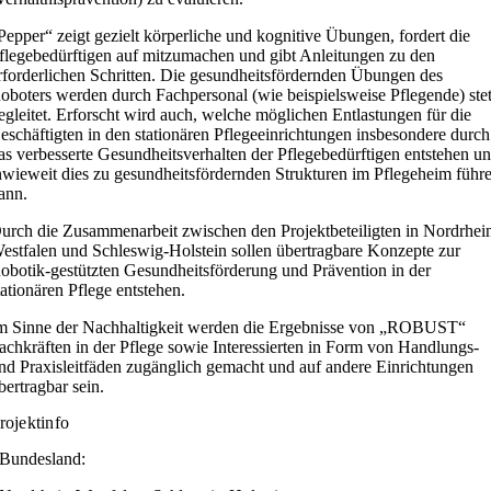
Pepper“ zeigt gezielt körperliche und kognitive Übungen, fordert die
flegebedürftigen auf mitzumachen und gibt Anleitungen zu den
rforderlichen Schritten. Die gesundheitsfördernden Übungen des
oboters werden durch Fachpersonal (wie beispielsweise Pflegende) ste
egleitet. Erforscht wird auch, welche möglichen Entlastungen für die
eschäftigten in den stationären Pflegeeinrichtungen insbesondere durch
as verbesserte Gesundheitsverhalten der Pflegebedürftigen entstehen u
nwieweit dies zu gesundheitsfördernden Strukturen im Pflegeheim führ
ann.
urch die Zusammenarbeit zwischen den Projektbeteiligten in Nordrhei
estfalen und Schleswig-Holstein sollen übertragbare Konzepte zur
obotik-gestützten Gesundheitsförderung und Prävention in der
tationären Pflege entstehen.
m Sinne der Nachhaltigkeit werden die Ergebnisse von „ROBUST“
achkräften in der Pflege sowie Interessierten in Form von Handlungs-
nd Praxisleitfäden zugänglich gemacht und auf andere Einrichtungen
bertragbar sein.
rojektinfo
Bundesland: