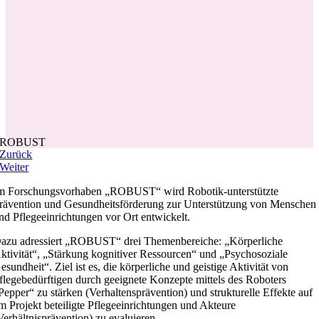
ROBUST
Zurück
Weiter
m Forschungsvorhaben „ROBUST“ wird Robotik-unterstützte
rävention und Gesundheitsförderung zur Unterstützung von Menschen
nd Pflegeeinrichtungen vor Ort entwickelt.
azu adressiert „ROBUST“ drei Themenbereiche: „Körperliche
ktivität“, „Stärkung kognitiver Ressourcen“ und „Psychosoziale
esundheit“. Ziel ist es, die körperliche und geistige Aktivität von
flegebedürftigen durch geeignete Konzepte mittels des Roboters
Pepper“ zu stärken (Verhaltensprävention) und strukturelle Effekte auf
m Projekt beteiligte Pflegeeinrichtungen und Akteure
Verhältnisprävention) zu evaluieren.