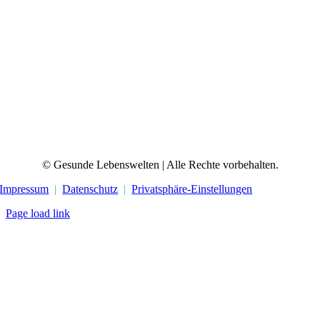
© Gesunde Lebenswelten | Alle Rechte vorbehalten.
Impressum
|
Datenschutz
|
Privatsphäre-Einstellungen
Page load link
Nach
oben